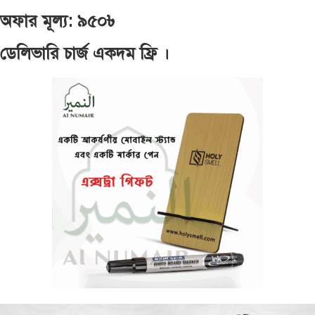
অফার মূল্য: ৯৫০৳
ডেলিভারি চার্জ একদম ফ্রি ।