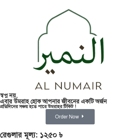
স্বপ্ন নয়,
এবার উমরাহ হোক আপনার জীবনের একটি অর্জন
প্রতিদিনের সঞ্চয় হতে পারে উমরাহর টিকিট !
Order Now
রেগুলার মূল্য: ১২৫০ ৳