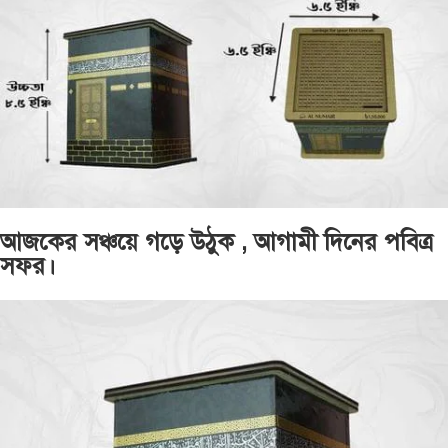
আজকের সঞ্চয়ে গড়ে উঠুক , আগামী দিনের পবিত্র
সফর।