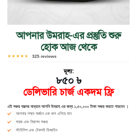
আপনার উমরাহ-এর প্রস্তুতি শুরু
হোক আজ থেকে
☆
☆
☆
☆
☆
325 reviews
মূল্য:
৮৫০ ৳
ডেলিভারি চার্জ একদম ফ্রি
এই সঞ্চয় বাক্সের মাধ্যমে আপনি উমরাহ এর জন্য ১,৫০,০০০ টাকা সঞ্চয় করতে পারবেন ।
আপনার লক্ষ্য অর্জনে এক ধাপ এগিয়ে যান
সহজ এবং নিরাপদ সঞ্চয়
স্টাইলিশ এবং টেকসই ডিজাইন