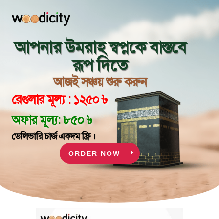
আপনার উমরাহ স্বপ্নকে বাস্তবে
রূপ দিতে
আজই সঞ্চয় শুরু করুন
রেগুলার মূল্য : ১২৫০ ৳
অফার মূল্য: ৮৫০ ৳
ডেলিভারি চার্জ একদম ফ্রি ।
ORDER NOW