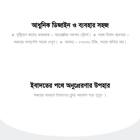
প্রতিদিন সঞ্চয়, স্বপ্ন পূরণের পথে এগিয়ে চলুন
ছোট ছোট সঞ্চয়ের মাধ্যমে উমরাহর খরচ সহজেই সংরক্ষণ করুন।
আধুনিক ডিজাইন ও ব্যবহার সহজ
🔹 দৃষ্টিনন্দন কাঠের কারুকাজ – আধ্যাত্মিক নকশার সৌন্দর্য। 🔹 সহজ হিসাব ব্যবস্থা –
সঞ্চয়ের অগ্রগতি সহজে দেখুন। 🔹 আকার – ৮×৬×৬ ইঞ্চি, সহজে মানিয়ে যায়।