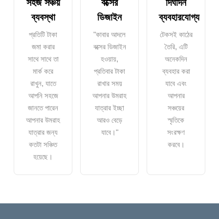
সহজ সঞ্চয়
বক্সের
দির্ঘদিন
ব্যবস্থা
ডিজাইন
ব্যবহারযোগ্য
প্রতিটি টাকা
"কাবার আদলে
টেকসই কাঠের
জমা করার
বক্সের ডিজাইন
তৈরি, এটি
সাথে সাথে তা
হওয়ায়,
অনেকদিন
মার্ক করে
প্রতিবার টাকা
ব্যবহার করা
রাখুন, যাতে
রাখার সময়
যাবে এবং
আপনি সহজে
আপনার উমরাহ
আপনার
জানতে পারেন
যাত্রার ইচ্ছা
সঞ্চয়ের
আপনার উমরাহ
আরও বেড়ে
স্মৃতিকে
যাত্রার জন্য
যাবে।"
সংরক্ষণ
কতটা সঞ্চিত
করবে।
হয়েছে।